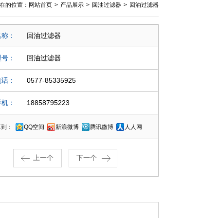
在的位置：
网站首页
>
产品展示
>
回油过滤器
>
回油过滤器
名称：
回油过滤器
型号：
回油过滤器
电话：
0577-85335925
手机：
18858795223
享到：
QQ空间
新浪微博
腾讯微博
人人网
上一个
下一个