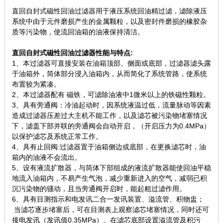
直回自封式磁性回油过滤器用于液压系统回油精过滤，滤除液压
系统中由于元件磨损产生的金属颗粒，以及密封件磨损的橡胶杂
质等污染物，使流回油箱的油液保持清洁。
直回自封式磁性回油过滤器性能与特点:
1、本过滤器可直接安装在油箱顶部、侧面或底部，过滤器滤头露
于油箱外，筒体部分浸入油箱内，从而简化了系统管路，使系统
布置较为紧凑。
2、本过滤器配有 磁铁，可滤除油液中1微米以上的铁磁性颗粒。
3、具有旁通阀：冷油起动时，因系统液温过低，流量脉动等因素
造成过滤器压差过大主机不能工作，以及滤芯被污染物堵塞情况
下，滤盖下部并联的旁通阀会自动开启，（开启压力为0.4MPa）
以保护滤芯及系统正常工作。
4、具有止回阀:过滤器置于油箱侧边或底部，在更换滤芯时，油
箱内的油液不会流出。
5、设有液流扩散器，与筒体下部组成的液流扩散器能使回油平稳
地流入油箱内，不易产生气泡，减少重新进入的空气，减弱已积
沉污染物的骚动，且当旁通阀开启时，能起粗过滤作用。
6、具有目测指示和电发讯二合一发讯装置、溢流管、积物盅；
当滤芯逐步堵塞后，可在目测表上观察滤芯堵塞情况，同时还可
接电发讯（发讯值0.35MPa）。在滤芯底部设置溢流管及积污