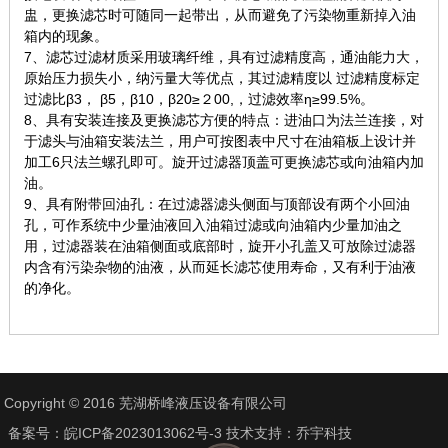
盅，更换滤芯时可随同一起带出，从而避免了污染物重新掉入油
箱内的现象。
7、滤芯过滤材质采用玻璃纤维，具有过滤精度高，通油能力大，
原始压力损失小，纳污量大等优点，其过滤精度以 过滤精度标定
过滤比β3， β5，β10，β20≥２00,，过滤效率η≥99.5%。
8、具有安装连接及更换滤芯方便的特点：进油口为法兰连接，对
于滤头与油箱安装法兰，用户可按图表中尺寸在油箱板上设计并
加工6只法兰螺孔即可。旋开过滤器顶盖可更换滤芯或向油箱内加
油。
9、具有附带回油孔：在过滤器滤头侧面与顶部设有两个小回油
孔，可作系统中少量油液回入油箱过滤或向油箱内少量加油之
用，过滤器装在油箱侧面或底部时，旋开小孔盖又可放除过滤器
内含有污染杂物的油液，从而延长滤芯使用寿命，又有利于油液
的净化。
Copyright © 2016 芜湖桥峰液压设备有限公司
备案号：
皖ICP备2023013062号-3
技术支持：
乔宇科技